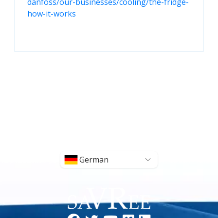
danfoss/our-businesses/cooling/the-fridge-
how-it-works
German