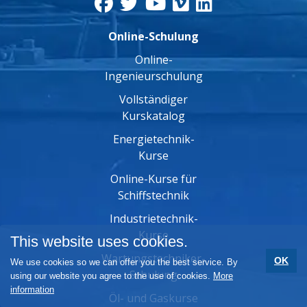
Online-Schulung
Online-
Ingenieurschulung
Vollständiger
Kurskatalog
Energietechnik-
Kurse
Online-Kurse für
Schiffstechnik
Industrietechnik-
Kurse
This website uses cookies.
Wartungstechniker-
OK
We use cookies so we can offer you the best service. By
Schulung
using our website you agree to the use of cookies.
More
information
Öl- und Gaskurse