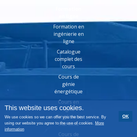
Formation
en ligne
Formation en
ingénierie en
ligne
Catalogue
complet des
cours
Cours de
génie
énergétique
Cours en
This website uses cookies.
ligne
d’ingénierie
OK
We use cookies so we can offer you the best service. By
maritime
using our website you agree to the use of cookies.
More
information
Cours de