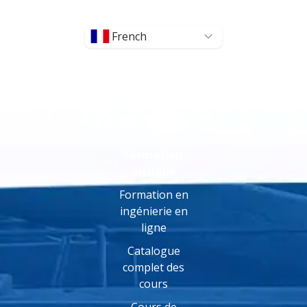
French
Formation
en ligne
Formation en
ingénierie en
ligne
Catalogue
complet des
cours
Cours de