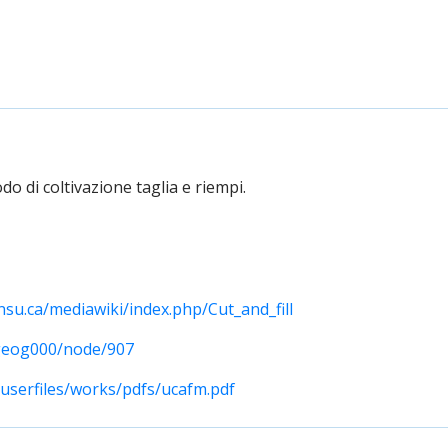
o di coltivazione taglia e riempi.
nsu.ca/mediawiki/index.php/Cut_and_fill
/geog000/node/907
userfiles/works/pdfs/ucafm.pdf