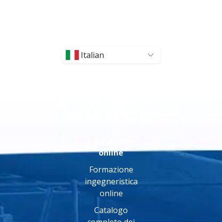
Italian
Formazione
online
Formazione
ingegneristica
online
Catalogo
completo dei