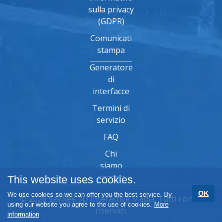
sulla privacy
(GDPR)
Comunicati
stampa
Generatore
di
interfacce
Termini di
servizio
FAQ
Chi
siamo
This website uses cookies.
OK
We use cookies so we can offer you the best service. By
© 2026 saVRee 3D Interactive Media. Tutti i diritti
using our website you agree to the use of cookies.
More
riservati.
information