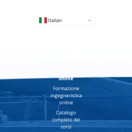
Italian
Formazione
online
Formazione
ingegneristica
online
Catalogo
completo dei
corsi