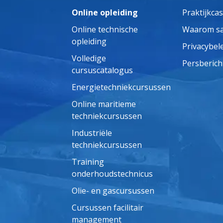
Online opleiding
Praktijkca
Online technische
Waarom s
opleiding
Privacybel
Volledige
Persberich
cursuscatalogus
Energietechniekcursussen
Online maritieme
techniekcursussen
Industriële
techniekcursussen
Training
onderhoudstechnicus
Olie- en gascursussen
Cursussen facilitair
management