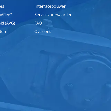
ses
Interfacebouwer
aVRee?
Servicevoorwaarden
eid (AVG)
FAQ
ten
Over ons