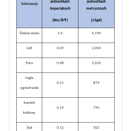
jednostkach
jednostkach
Substancja
imperialnych
metrycznych
(
Btu/lb
°
F)
(
J/kgK)
Świeża woda
1.0
4,190
Lód
0.49
2,050
Para
0.48
2,010
Cegła
0.21
879
ogniotrwała
Kamień
0.19
795
kotłowy
Stal
0.12
502