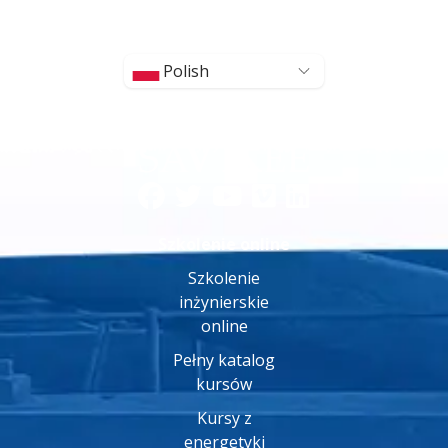
Polish
Szkolenie online
Szkolenie
inżynierskie
online
Pełny katalog
kursów
Kursy z
energetyki