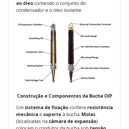
ao óleo
contendo o conjunto do
condensador e o óleo isolante.
Construção e Componentes da Bucha OIP
Um
sistema de fixação
confere
resistência
mecânica
e
suporte
à bucha.
Molas
(localizadas na
câmara de expansão
)
colocam o condutor da bucha sob
tensão