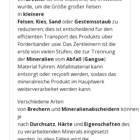
wurde, um die Größe großer Felsen
in
kleinere
Felsen
,
Kies
,
Sand
oder
Gesteinsstaub
zu
reduzieren; dies ist entscheidend für den
effizienten Transport des Produkts über
Förderbänder usw. Das Zerkleinern ist die
erste von vielen Stufen, die zur Trennung
der
Mineralien
vom
Abfall
(
Gangue
)
Material führen. Abfallmaterial kann
entsorgt oder recycelt werden, sodass das
mineralreiche Produkt im Hauptwerk
weiterverarbeitet werden kann.
Verschiedene Arten
von
Brechern
und
Mineralienabscheidern
können
je
nach
Durchsatz
,
Härte
und
Eigenschaften
des
zu verarbeitenden Minerals eingesetzt
werden. In allen Fällen wird die