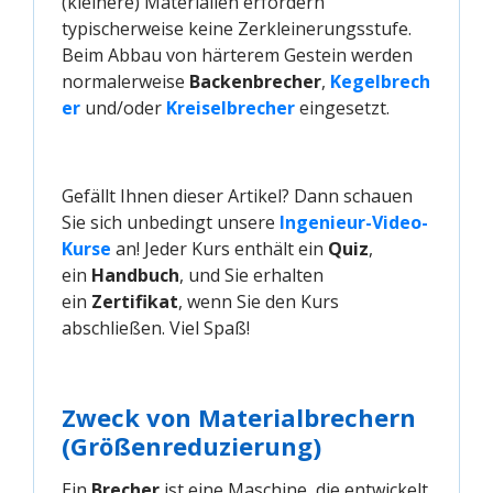
(kleinere) Materialien erfordern
typischerweise keine Zerkleinerungsstufe.
Beim Abbau von härterem Gestein werden
normalerweise
Backenbrecher
,
Kegelbrech
er
und/oder
Kreiselbrecher
eingesetzt.
Gefällt Ihnen dieser Artikel? Dann schauen
Sie sich unbedingt unsere
Ingenieur-Video-
Kurse
an! Jeder Kurs enthält ein
Quiz
,
ein
Handbuch
, und Sie erhalten
ein
Zertifikat
, wenn Sie den Kurs
abschließen. Viel Spaß!
Zweck von Materialbrechern
(
Größenreduzierung)
Ein
Brecher
ist eine Maschine, die entwickelt