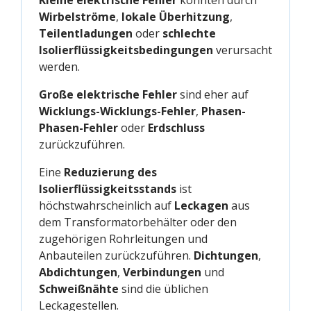
Wirbelströme
,
lokale Überhitzung
,
Teilentladungen
oder
schlechte
Isolierflüssigkeitsbedingungen
verursacht
werden.
Große elektrische Fehler
sind eher auf
Wicklungs-Wicklungs-Fehler
,
Phasen-
Phasen-Fehler
oder
Erdschluss
zurückzuführen.
Eine
Reduzierung des
Isolierflüssigkeitsstands
ist
höchstwahrscheinlich auf
Leckagen
aus
dem Transformatorbehälter oder den
zugehörigen Rohrleitungen und
Anbauteilen zurückzuführen.
Dichtungen
,
Abdichtungen
,
Verbindungen
und
Schweißnähte
sind die üblichen
Leckagestellen.