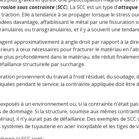
rrosion sous contrainte
(
SCC
). La SCC est un type d'
attaque 
 traction. Elle a tendance à se propager lorsque le stress ouv
odées davantage, affaiblissant le métal par une fissuration 
anulaires ou transgranulaires, et il y a souvent une tendanc
agent approximativement à angle droit par rapport à la direc
érieurs à ceux nécessaires pour fracturer le matériau en l'a
e plus profondément dans le matériau, elle réduit finalement
faillance structurelle par surcharge.
suration proviennent du travail à froid résiduel, du soudage,
uées pendant le service; la contrainte appliquée doit être d
exposés à un environnement où, si la contrainte n'était pas
pas de dommage. Si la structure, soumise aux mêmes contrain
ériau), il n'y aurait pas de défaillance. Des exemples de SCC 
s systèmes de tuyauterie en acier inoxydable et les tiges de 
évenir la SCC sont :