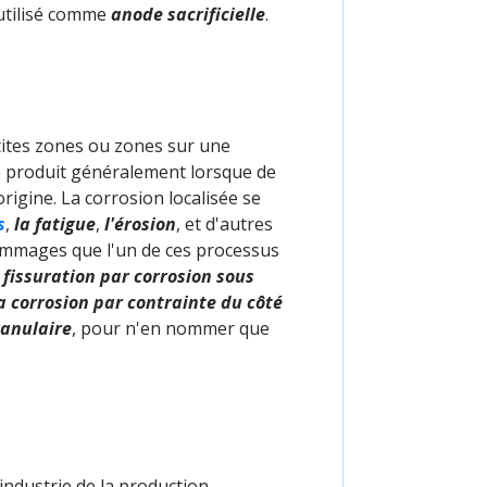
 utilisé comme
anode sacrificielle
.
etites zones ou zones sur une
se produit généralement lorsque de
rigine. La corrosion localisée se
s
,
la fatigue
,
l'érosion
, et d'autres
ommages que l'un de ces processus
a fissuration par corrosion sous
la corrosion par contrainte du côté
ranulaire
, pour n'en nommer que
industrie de la production