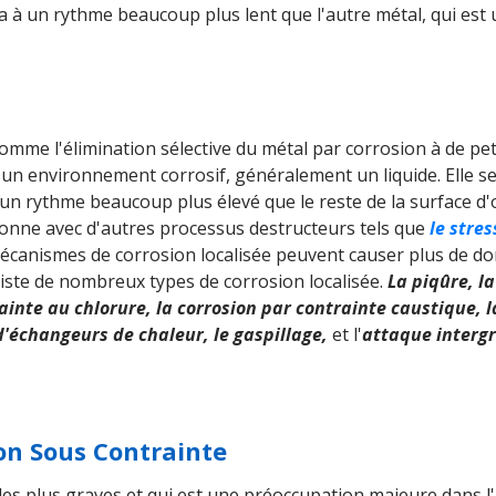
ra à un rythme beaucoup plus lent que l'autre métal, qui est
comme l'élimination sélective du métal par corrosion à de p
 un environnement corrosif, généralement un liquide. Elle 
 un rythme beaucoup plus élevé que le reste de la surface d'o
ionne avec d'autres processus destructeurs tels que
le stres
mécanismes de corrosion localisée peuvent causer plus de d
existe de nombreux types de corrosion localisée.
La piqûre, l
ainte au chlorure, la corrosion par contrainte caustique, 
d'échangeurs de chaleur, le gaspillage,
et l'
attaque interg
ion Sous Contrainte
s plus graves et qui est une préoccupation majeure dans l'