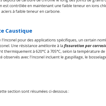
dépôts de carbure de chrome le long des joints de grains qu
on est contrôlée en maintenant une faible teneur en ions ch
 aciers à faible teneur en carbone.
te Caustique
de l'Inconel pour des applications spécifiques, un certain n
conel. Une résistance améliorée à la
fissuration par corros
tant thermiquement à 620°C à 705°C, selon la température de 
 observés avec l'Inconel incluent le gaspillage, le bosselage
ette section sont résumées ci-dessous :