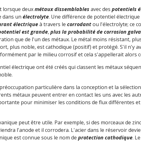
t lorsque deux
métaux dissemblables
avec des
potentiels é
re dans un
électrolyte
. Une différence de potentiel électrique
urant électrique
à travers le
corrodant
ou l'électrolyte; ce 
 potentiel est grande
,
plus la probabilité de corrosion galv
tion que de l'un des métaux. Le métal moins résistant, plus a
fort, plus noble, est cathodique (positif) et protégé. S'il n'y a
ormément par le milieu corrosif et cela s'appellerait alors 
tiel électrique ont été créés qui classent les métaux séquent
noble.
préoccupation particulière dans la conception et la sélection
rents métaux peuvent entrer en contact les uns avec les au
portante pour minimiser les conditions de flux différentes et
lvanique peut être utile. Par exemple, si des morceaux de zin
viendra l'anode et il corrodera. L'acier dans le réservoir devi
chnique est connue sous le nom de
protection cathodique
. L