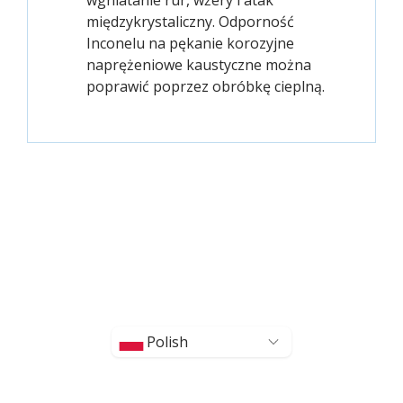
wgniatanie rur, wżery i atak
międzykrystaliczny. Odporność
Inconelu na pękanie korozyjne
naprężeniowe kaustyczne można
poprawić poprzez obróbkę cieplną.
Polish