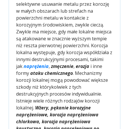
selektywne usuwanie metalu przez korozję
w małych obszarach lub strefach na
powierzchni metalu w kontakcie z
korozyjnym środowiskiem, zwykle cieczą.
Zwykle ma miejsce, gdy małe lokalne miejsca
są atakowane w znacznie wyższym tempie
niż reszta pierwotnej powierzchni. Korozja
lokalna występuje, gdy korozja współdziała z
innymi destrukcyjnymi procesami, takimi
jak
naprężenia
,
zmęczenie
,
erozja
i inne
formy
ataku chemicznego
. Mechanizmy
korozji lokalnej mogą powodować większe
szkody niż którykolwiek z tych
destrukcyjnych procesów indywidualnie.
Istnieje wiele różnych rodzajów korozji
lokalnej.
Wżery, pękanie korozyjne
naprężeniowe, korozja naprężeniowa
chlorkowa, korozja naprężeniowa
kaustyczna, korozja naprężeniowa po