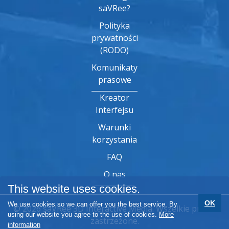
saVRee?
Polityka
prywatności
(RODO)
Komunikaty
prasowe
Kreator
Interfejsu
Warunki
korzystania
FAQ
O nas
This website uses cookies.
OK
We use cookies so we can offer you the best service. By
© 2026 saVRee 3D Interactive Media. Wszelkie prawa
using our website you agree to the use of cookies.
More
zastrzeżone.
information