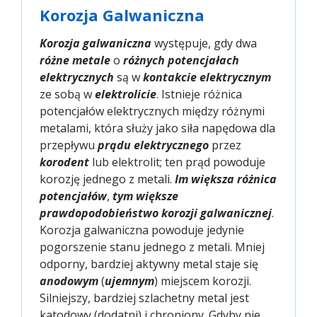
Korozja Galwaniczna
Korozja galwaniczna
występuje, gdy dwa
różne metale
o
różnych potencjałach
elektrycznych
są w
kontakcie elektrycznym
ze sobą w
elektrolicie
. Istnieje różnica
potencjałów elektrycznych między różnymi
metalami, która służy jako siła napędowa dla
przepływu
prądu elektrycznego
przez
korodent
lub elektrolit; ten prąd powoduje
korozję jednego z metali.
Im większa różnica
potencjałów
,
tym większe
prawdopodobieństwo korozji galwanicznej
.
Korozja galwaniczna powoduje jedynie
pogorszenie stanu jednego z metali. Mniej
odporny, bardziej aktywny metal staje się
anodowym
(
ujemnym
) miejscem korozji.
Silniejszy, bardziej szlachetny metal jest
katodowy (dodatni) i chroniony. Gdyby nie