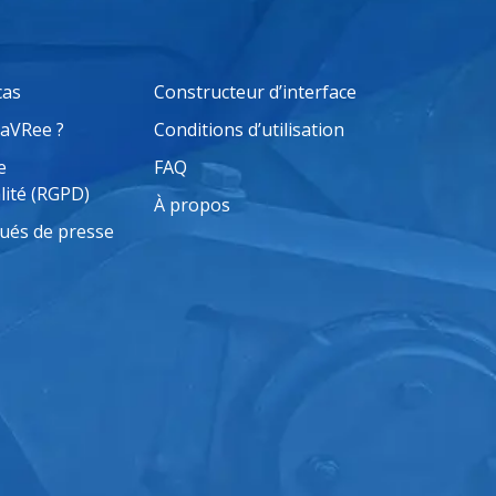
cas
Constructeur d’interface
saVRee ?
Conditions d’utilisation
e
FAQ
lité (RGPD)
À propos
és de presse