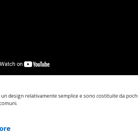
n design relativamente semplice e sono costituite da poch
 comuni.
sore