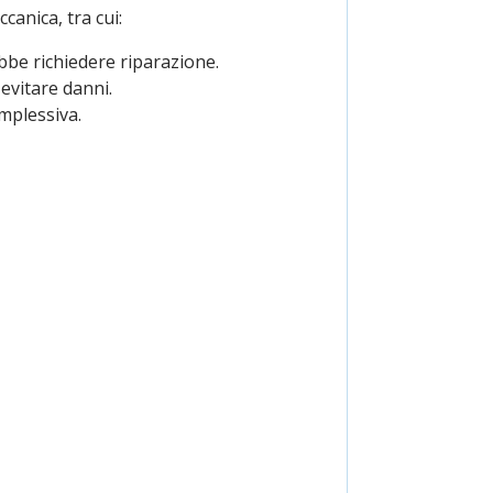
canica, tra cui:
be richiedere riparazione.
 evitare danni.
mplessiva.