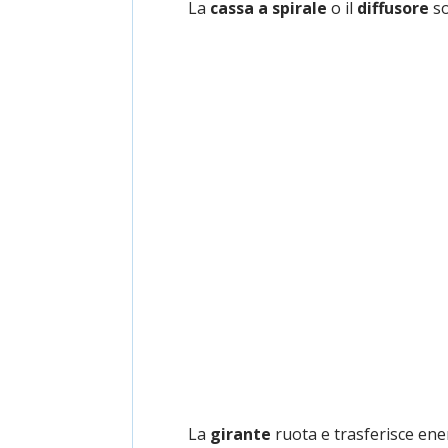
La
cassa a spirale
o il
diffusore
so
La
girante
ruota e trasferisce energ