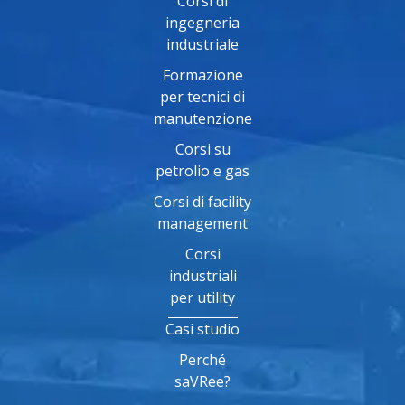
Corsi di
ingegneria
industriale
Formazione
per tecnici di
manutenzione
Corsi su
petrolio e gas
Corsi di facility
management
Corsi
industriali
per utility
Casi studio
Perché
saVRee?