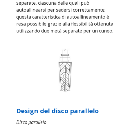
separate, ciascuna delle quali può
autoallinearsi per sedersi correttamente;
questa caratteristica di autoallineamento è
resa possibile grazie alla flessibilità ottenuta
utilizzando due metà separate per un cuneo.
Design del disco parallelo
Disco parallelo