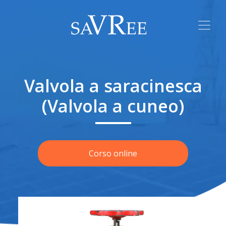
Valvola a saracinesca
(Valvola a cuneo)
Corso online