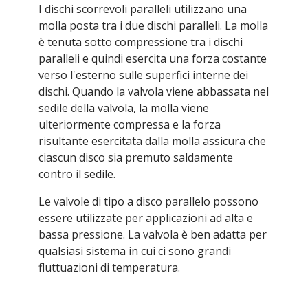
I dischi scorrevoli paralleli utilizzano una
molla posta tra i due dischi paralleli. La molla
è tenuta sotto compressione tra i dischi
paralleli e quindi esercita una forza costante
verso l'esterno sulle superfici interne dei
dischi. Quando la valvola viene abbassata nel
sedile della valvola, la molla viene
ulteriormente compressa e la forza
risultante esercitata dalla molla assicura che
ciascun disco sia premuto saldamente
contro il sedile.
Le valvole di tipo a disco parallelo possono
essere utilizzate per applicazioni ad alta e
bassa pressione. La valvola è ben adatta per
qualsiasi sistema in cui ci sono grandi
fluttuazioni di temperatura.