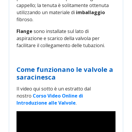
cappello; la tenuta è solitamente ottenuta
utilizzando un materiale di
imballaggio
fibroso.
Flange
sono installate sul lato di
aspirazione e scarico della valvola per
facilitare il collegamento delle tubazioni.
Come funzionano le valvole a
saracinesca
Il video qui sotto è un estratto dal
nostro
Corso Video Online di 
Introduzione alle Valvole
.