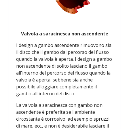
Valvola a saracinesca non ascendente
I design a gambo ascendente rimuovono sia
il disco che il gambo dal percorso del flusso
quando la valvola è aperta. I design a gambo
non ascendente di solito lasciano il gambo
all'interno del percorso del flusso quando la
valvola è aperta, sebbene sia anche
possibile alloggiare completamente il
gambo all'interno del disco.
La valvola a saracinesca con gambo non
ascendente è preferita se l'ambiente
circostante è corrosivo, ad esempio spruzzi
di mare, ecc., e non è desiderabile lasciare il