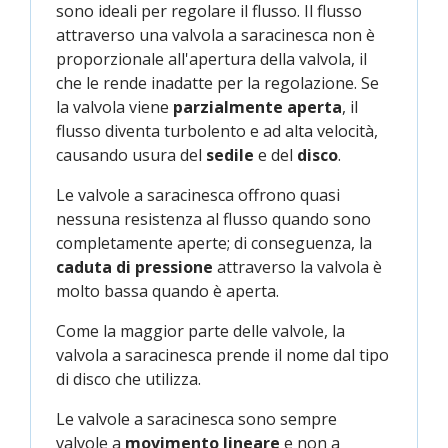
sono ideali per regolare il flusso. Il flusso
attraverso una valvola a saracinesca non è
proporzionale all'apertura della valvola, il
che le rende inadatte per la regolazione. Se
la valvola viene
parzialmente aperta
, il
flusso diventa turbolento e ad alta velocità,
causando usura del
sedile
e del
disco
.
Le valvole a saracinesca offrono quasi
nessuna resistenza al flusso quando sono
completamente aperte; di conseguenza, la
caduta di pressione
attraverso la valvola è
molto bassa quando è aperta.
Come la maggior parte delle valvole, la
valvola a saracinesca prende il nome dal tipo
di disco che utilizza.
Le valvole a saracinesca sono sempre
valvole a
movimento lineare
e non a