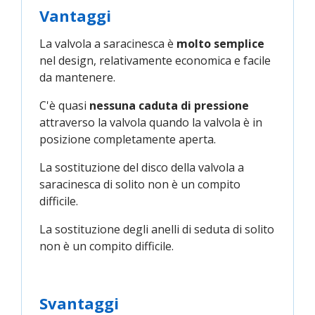
Vantaggi
La valvola a saracinesca è
molto semplice
nel design, relativamente economica e facile
da mantenere.
C'è quasi
nessuna caduta di pressione
attraverso la valvola quando la valvola è in
posizione completamente aperta.
La sostituzione del disco della valvola a
saracinesca di solito non è un compito
difficile.
La sostituzione degli anelli di seduta di solito
non è un compito difficile.
Svantaggi