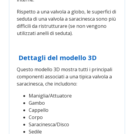
Rispetto a una valvola a globo, le superfici di
seduta di una valvola a saracinesca sono più
difficili da ristrutturare (se non vengono
utilizzati anelli di seduta).
Dettagli del modello 3D
Questo modello 3D mostra tutti i principali
componenti associati a una tipica valvola a
saracinesca, che includono:
Maniglia/Attuatore
Gambo
Cappello
Corpo
Saracinesca/Disco
Sedile