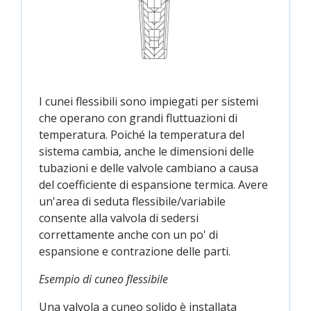
I cunei flessibili sono impiegati per sistemi
che operano con grandi fluttuazioni di
temperatura. Poiché la temperatura del
sistema cambia, anche le dimensioni delle
tubazioni e delle valvole cambiano a causa
del coefficiente di espansione termica. Avere
un'area di seduta flessibile/variabile
consente alla valvola di sedersi
correttamente anche con un po' di
espansione e contrazione delle parti.
Esempio di cuneo flessibile
Una valvola a cuneo solido è installata