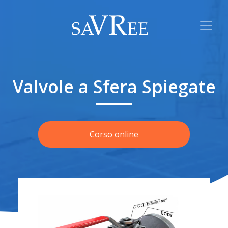
Valvole a Sfera Spiegate
Corso online