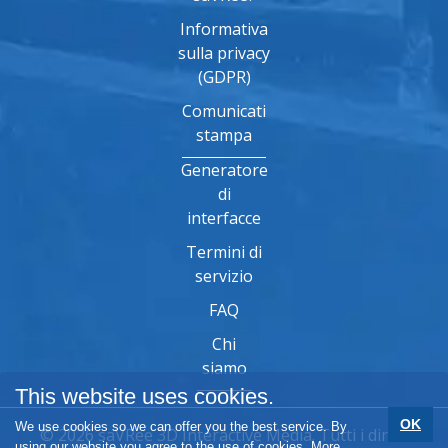
Informativa
sulla privacy
(GDPR)
Comunicati
stampa
Generatore
di
interfacce
Termini di
servizio
FAQ
Chi
siamo
This website uses cookies.
OK
We use cookies so we can offer you the best service. By
© 2026 saVRee 3D Interactive Media. Tutti i diritti
using our website you agree to the use of cookies.
More