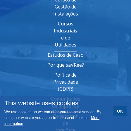
Gestão de
Instalações
Cursos
Industriais
e de
Utilidades
Estudos de Caso
Por que saVRee?
Política de
Privacidade
(GDPR)
Comunicados
This website uses cookies.
de imprensa
OK
We use cookies so we can offer you the best service. By
Construtor
using our website you agree to the use of cookies.
More
de
information
Interface