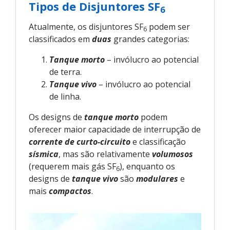
Tipos de Disjuntores SF
6
Atualmente, os disjuntores SF
podem ser
6
classificados em
duas
grandes categorias:
Tanque morto
– invólucro ao potencial
de terra.
Tanque vivo
– invólucro ao potencial
de linha.
Os designs de
tanque morto
podem
oferecer maior capacidade de interrupção de
corrente de curto-circuito
e classificação
sísmica
, mas são relativamente
volumosos
(requerem mais gás SF
), enquanto os
6
designs de
tanque vivo
são
modulares
e
mais
compactos
.