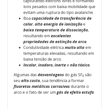
capturando elétrons livres e formando
íons pesados com baixa mobilidade que
evitam uma ruptura do tipo avalanche.
Boa
capacidade de transferência de
calor
,
alta energia de ionização
e
baixa temperatura de dissociação
,
resultando em
excelentes
propriedades de extinção de arco
.
Condutividade elétrica
muito alta
em
temperaturas elevadas, resultando em
baixa tensão de arco.
Incolor
,
inodoro
,
inerte
e
não tóxico
.
Algumas das
desvantagens
do gás SF
são
6
seu
alto custo
, sua tendência a formar
fluoretos metálicos corrosivos
durante o
arco e o fato de ser um
gás de efeito estufa
.