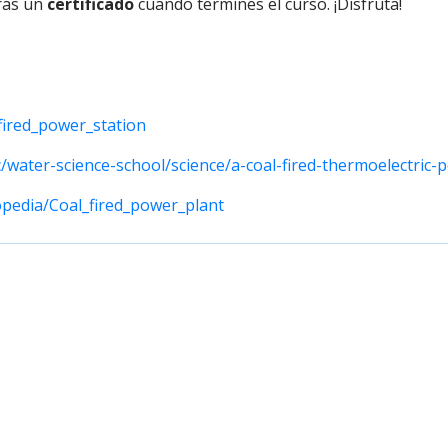
irás un
certificado
cuando termines el curso. ¡Disfruta!
-fired_power_station
c/water-science-school/science/a-coal-fired-thermoelectric-
opedia/Coal_fired_power_plant