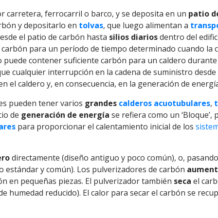
r carretera, ferrocarril o barco, y se deposita en un
patio d
rbón y depositarlo en
tolvas
, que luego alimentan a
transp
desde el patio de carbón hasta
silios diarios
dentro del edifici
nte carbón para un período de tiempo determinado cuando la
io puede contener suficiente carbón para un caldero durant
que cualquier interrupción en la cadena de suministro desde 
en el caldero y, en consecuencia, en la generación de energía
des pueden tener varios
grandes
calderos acuotubulares
,
cio de
generación de energía
se refiera como un ‘Bloque’, 
ares
para proporcionar el calentamiento inicial de los
siste
ero
directamente (diseño antiguo y poco común), o, pasando 
o estándar y común). Los pulverizadores de carbón
aumenta
rbón en pequeñas piezas. El pulverizador también
seca
el car
de humedad reducido). El calor para secar el carbón se recup