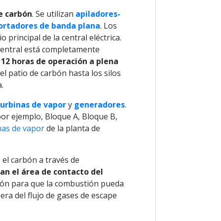
e carbón
. Se utilizan
apiladores-
ortadores de banda plana
. Los
o principal de la central eléctrica.
 central está completamente
e
12 horas de operación a plena
el patio de carbón hasta los silos
.
turbinas de vapor
y
generadores
.
por ejemplo, Bloque A, Bloque B,
mas de vapor
de la planta de
el carbón a través de
n el área de contacto del
bón para que la combustión pueda
era del flujo de gases de escape