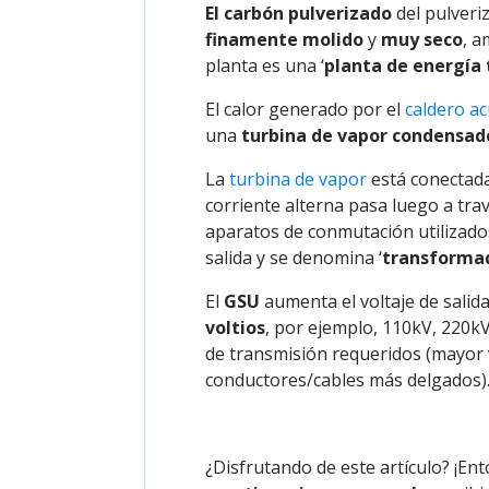
El carbón pulverizado
del pulveri
finamente molido
y
muy seco
, a
planta es una ‘
planta de energía
El calor generado por el
caldero a
una
turbina de vapor condensad
La
turbina de vapor
está conectada
corriente alterna pasa luego a tra
aparatos de conmutación utilizad
salida y se denomina ‘
transformad
El
GSU
aumenta el voltaje de salida
voltios
, por ejemplo, 110kV, 220kV
de transmisión requeridos (mayor 
conductores/cables más delgados)
¿Disfrutando de este artículo? ¡En