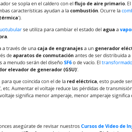
zador se sopla en el caldero con el
flujo de aire primario
. E
mbas características ayudan a la
combustión
. Ocurre la
com
 térmica
').
cuotubular
se utiliza para cambiar el estado del
agua
a
vapo
ora
.
 a través de una
caja de engranajes
a un
generador eléct
vés de
aparatos de conmutación
antes de ser distribuida 
os a menudo serán del diseño
SF6
o de vacío. El
transformador
or elevador de generador (GSU)
’.
 para que coincida con el de la
red eléctrica
, esto puede se
, etc. Aumentar el voltaje reduce las pérdidas de transmisión
voltaje significa menor amperaje, menor amperaje significa
.
tonces asegúrate de revisar nuestros
Cursos de Video de In