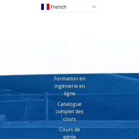
French
Formation
en ligne
Formation en
ingénierie en
ligne
Catalogue
complet des
cours
Cours de
génie