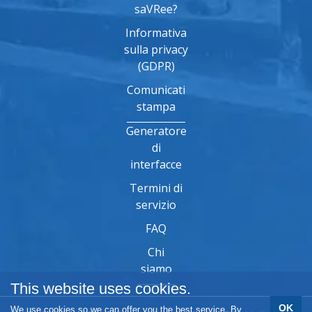
saVRee?
Informativa
sulla privacy
(GDPR)
Comunicati
stampa
Generatore
di
interfacce
Termini di
servizio
FAQ
Chi
siamo
This website uses cookies.
OK
We use cookies so we can offer you the best service. By