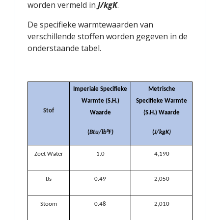
worden vermeld in
J/kgK
.
De specifieke warmtewaarden van
verschillende stoffen worden gegeven in de
onderstaande tabel.
Imperiale Specifieke
Metrische
Warmte (S.H.)
Specifieke Warmte
Stof
Waarde
(S.H.) Waarde
(
Btu/lb
°
F)
(
J/kgK)
Zoet Water
1.0
4,190
IJs
0.49
2,050
Stoom
0.48
2,010