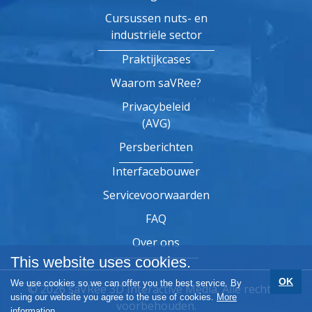
Cursussen nuts- en
industriële sector
Praktijkcases
Waarom saVRee?
Privacybeleid
(AVG)
Persberichten
Interfacebouwer
Servicevoorwaarden
FAQ
Over ons
This website uses cookies.
OK
We use cookies so we can offer you the best service. By
© 2026 saVRee 3D Interactive Media. Alle rechten
using our website you agree to the use of cookies.
More
voorbehouden.
information