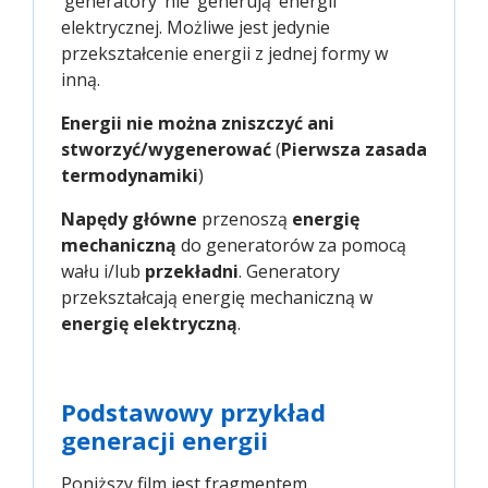
‘generatory’ nie ‘generują’ energii
elektrycznej. Możliwe jest jedynie
przekształcenie energii z jednej formy w
inną.
Energii nie można zniszczyć ani
stworzyć/wygenerować
(
Pierwsza zasada
termodynamiki
)
Napędy główne
przenoszą
energię
mechaniczną
do generatorów za pomocą
wału i/lub
przekładni
. Generatory
przekształcają energię mechaniczną w
energię elektryczną
.
Podstawowy przykład
generacji energii
Poniższy film jest fragmentem