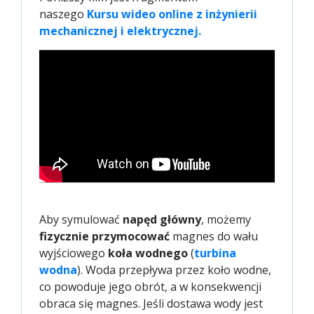
naszego
Kursu wideo online z inżynierii 
mechanicznej i elektrycznej.
Aby symulować
napęd główny
, możemy
fizycznie przymocować
magnes do wału
wyjściowego
koła wodnego
(
turbina 
wodna
). Woda przepływa przez koło wodne,
co powoduje jego obrót, a w konsekwencji
obraca się magnes. Jeśli dostawa wody jest