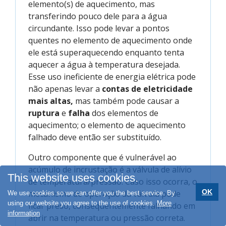
elemento(s) de aquecimento, mas
transferindo pouco dele para a água
circundante. Isso pode levar a pontos
quentes no elemento de aquecimento onde
ele está superaquecendo enquanto tenta
aquecer a água à temperatura desejada.
Esse uso ineficiente de energia elétrica pode
não apenas levar a
contas de eletricidade
mais altas,
mas também pode causar a
ruptura
e
falha
dos elementos de
aquecimento; o elemento de aquecimento
falhado deve então ser substituído.
Outro componente que é vulnerável ao
acúmulo de incrustação é a válvula de alívio
This website uses cookies.
de temperatura/pressão. Caso isso ocorra, o
OK
mecanismo de operação da válvula pode
We use cookies so we can offer you the best service. By
using our website you agree to the use of cookies.
More
ficar preso, consequentemente falhando em
information
abrir na temperatura ou pressão correta.