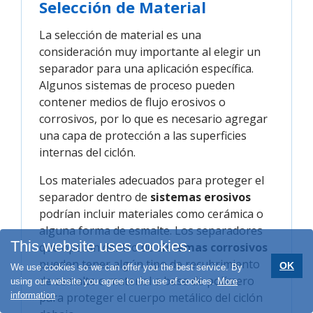
Selección de Material
La selección de material es una
consideración muy importante al elegir un
separador para una aplicación específica.
Algunos sistemas de proceso pueden
contener medios de flujo erosivos o
corrosivos, por lo que es necesario agregar
una capa de protección a las superficies
internas del ciclón.
Los materiales adecuados para proteger el
separador dentro de
sistemas erosivos
podrían incluir materiales como cerámica o
alguna forma de esmalte. Los separadores
This website uses cookies.
que operan dentro de
sistemas corrosivos
pueden tener algún tipo de recubrimiento
OK
We use cookies so we can offer you the best service. By
de esmalte o material a base de polímero
using our website you agree to the use of cookies.
More
para proteger el cuerpo metálico del ciclón
information