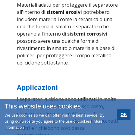
Materiali adatti per proteggere il separatore
all'interno di
sistemi erosivi
potrebbero
includere materiali come la ceramica o una
qualche forma di smalto. I separatori che
operano all'interno di
sistemi corrosivi
possono avere una qualche forma di
rivestimento in smalto o materiale a base di
polimeri per proteggere il corpo metallico
del ciclone sottostante.
Applicazioni
I separatori a ciclone sono utilizzati in molte
This website uses cookies.
applicazioni grazie al loro basso costo,
design semplice ed alta efficienza. I
OK
We use cookies so we can offer you the best service. By
separatori a ciclone non richiedono sacchetti
using our website you agree to the use of cookies.
More
o filtri e richiedono solo bassa
information