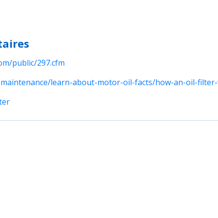
aires
om/public/297.cfm
r-maintenance/learn-about-motor-oil-facts/how-an-oil-filter
ter