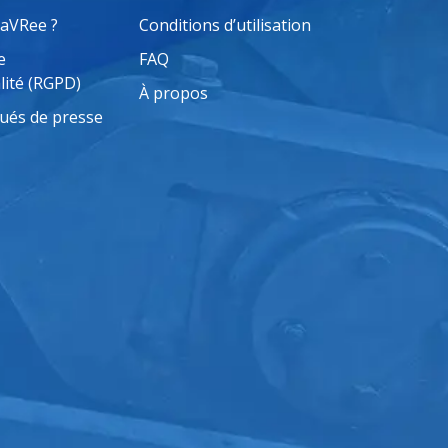
saVRee ?
Conditions d’utilisation
e
FAQ
lité (RGPD)
À propos
és de presse