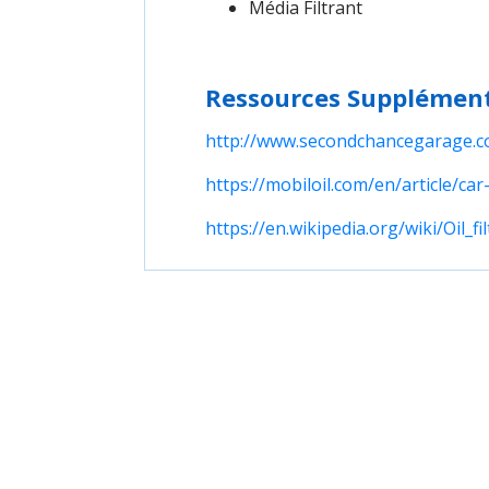
Média Filtrant
Ressources Supplément
http://www.secondchancegarage.c
https://mobiloil.com/en/article/ca
https://en.wikipedia.org/wiki/Oil_fil