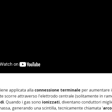
viene applicata alla
connessione terminale
per aumentare il
nte scorre attraverso l'elettrodo centrale (solitamente in ra
di
. Quando i gas sono
ionizzati
, diventano conduttori migli
di massa, generando una scintilla, tecnicamente chiamata '
arco