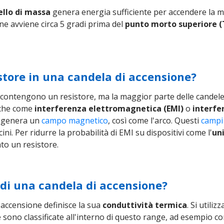
ello di massa
genera energia sufficiente per accendere la m
e avviene circa 5 gradi prima del
punto morto superiore 
istore in una candela di accensione?
contengono un resistore, ma la maggior parte delle candele p
nche come
interferenza elettromagnetica (EMI)
o
interfe
, genera un
campo magnetico
, così come l'arco. Questi
campi
icini. Per ridurre la probabilità di EMI su dispositivi come l'
uni
lato un resistore.
' di una candela di accensione?
 accensione definisce la sua
conduttività termica
. Si utili
sono classificate all'interno di questo range, ad esempio con