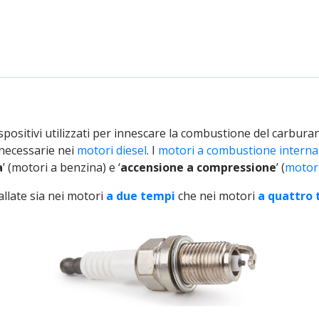
positivi utilizzati per innescare la combustione del carbura
necessarie nei
motori diesel
. I
motori a combustione interna
a
’ (motori a benzina) e ‘
accensione a compressione
’ (
motori
allate sia nei motori
a due tempi
che nei motori
a quattro