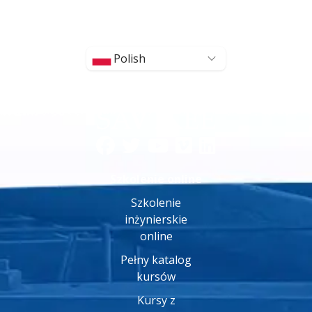
Polish
Szkolenie online
Szkolenie
inżynierskie
online
Pełny katalog
kursów
Kursy z