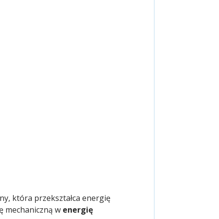
iny, która przekształca energię
gię mechaniczną w
energię