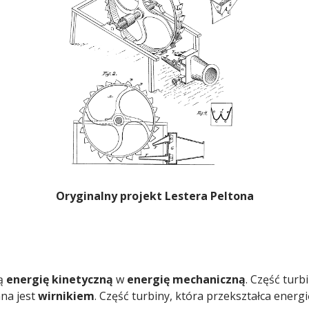
Oryginalny projekt Lestera Peltona
ją
energię kinetyczną
w
energię mechaniczną
. Część turb
na jest
wirnikiem
. Część turbiny, która przekształca ener