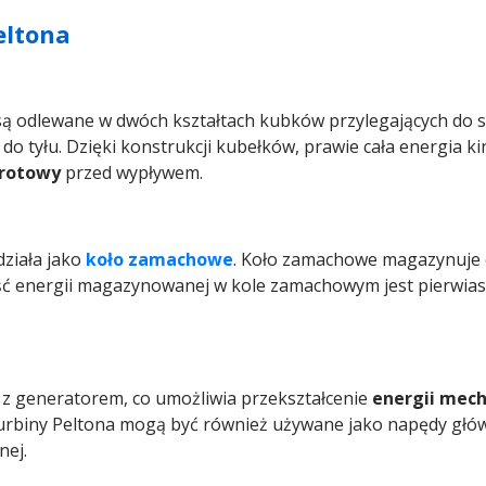
eltona
 są odlewane w dwóch kształtach kubków przylegających do sie
do tyłu. Dzięki konstrukcji kubełków, prawie cała energia k
rotowy
przed wypływem.
działa jako
koło zamachowe
. Koło zamachowe magazynuje 
ość energii magazynowanej w kole zamachowym jest pierwi
 z generatorem, co umożliwia przekształcenie
energii mech
Turbiny Peltona mogą być również używane jako napędy głó
nej.