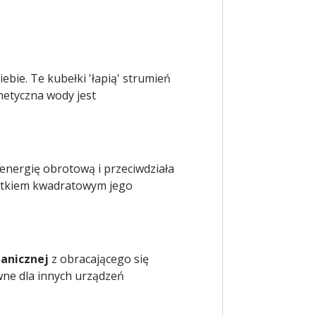
bie. Te kubełki 'łapią' strumień
inetyczna wody jest
energię obrotową i przeciwdziała
astkiem kwadratowym jego
anicznej
z obracającego się
wne dla innych urządzeń