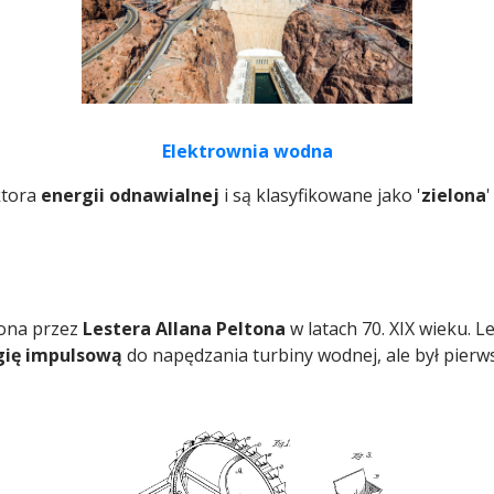
Elektrownia wodna
ktora
energii odnawialnej
i są klasyfikowane jako '
zielona
iona przez
Lestera Allana Peltona
w latach 70. XIX wieku. L
gię impulsową
do napędzania turbiny wodnej, ale był pierw