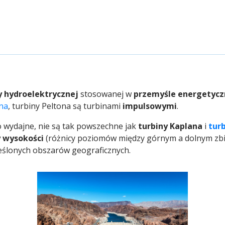
y hydroelektrycznej
stosowanej w
przemyśle energetyc
na
, turbiny Peltona są turbinami
impulsowymi
.
 wydajne, nie są tak powszechne jak
turbiny Kaplana
i
turb
y wysokości
(różnicy poziomów między górnym a dolnym zbior
eślonych obszarów geograficznych.