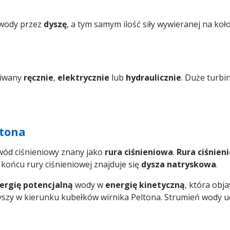
 wody przez
dyszę
, a tym samym ilość siły wywieranej na koł
giwany
ręcznie
,
elektrycznie
lub
hydraulicznie
. Duże turbi
ltona
wód ciśnieniowy znany jako
rura ciśnieniowa
.
Rura ciśnien
 końcu rury ciśnieniowej znajduje się
dysza natryskowa
.
ergię potencjalną
wody w
energię kinetyczną
, która obj
 dyszy w kierunku kubełków wirnika Peltona. Strumień wody