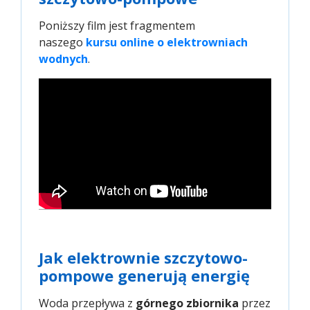
Poniższy film jest fragmentem
naszego
kursu online o elektrowniach 
wodnych
.
Jak elektrownie szczytowo-
pompowe generują energię
Woda przepływa z
górnego zbiornika
przez