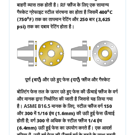
बाहरी व्यास
तक होती है। RF फ्लैंज के लिए एक सामान्य
गैस्केट
ग्रेफाइट स्टील
संरचना का होता है जिसमें
400⁰C
(
750⁰F
) तक का तापमान रेटिंग और
250 बार (3,625
psi)
तक का दबाव रेटिंग होता है।
पूर्ण (बाएँ) और उठे हुए फेस (दाएँ) फ्लैंज और गैस्केट
बोल्टिंग फेस तल के ऊपर
उठे हुए फेस की ऊँचाई
फ्लैंज के
वर्ग
और
मानक
द्वारा निर्धारित की जाती है जिससे यह लिया गया
है। ASME B16.5 मानक के लिए,
स्टील फ्लैंज
वर्ग 150
और 300
में
1/16 इंच (1.6mm) की उठी हुई फेस ऊँचाई
होती है;
वर्ग 300
से अधिक के स्टील फ्लैंज
1/4 इंच
(6.4mm)
उठी हुई फेस का उपयोग करते हैं। एक आदर्श
दुनिया में, उठी हुई फेस की ऊँचाई वर्ग के बढ़ने के साथ बढ़नी