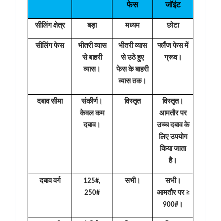
फेस
जॉइंट
सीलिंग क्षेत्र
बड़ा
मध्यम
छोटा
सीलिंग फेस
भीतरी व्यास
भीतरी व्यास
फ्लैंज फेस में
से बाहरी
से उठे हुए
ग्रूव।
व्यास।
फेस के बाहरी
व्यास तक।
दबाव सीमा
संकीर्ण।
विस्तृत
विस्तृत।
केवल कम
आमतौर पर
दबाव।
उच्च दबाव के
लिए उपयोग
किया जाता
है।
दबाव वर्ग
125#,
सभी।
सभी।
250#
आमतौर पर ≥
900#।