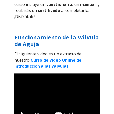
curso incluye un
cuestionario
, un
manual
, y
recibirás un
certificado
al completarlo.
¡Disfrútalo!
Funcionamiento de la Válvula
de Aguja
El siguiente video es un extracto de
nuestro
Curso de Video Online de 
Introducción a las Válvulas.