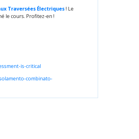
aux Traversées Électriques
! Le
 le cours. Profitez-en !
sment-is-critical
/isolamento-combinato-