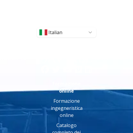
Italian
Formazione
online
Formazione
ingegneristica
online
Catalogo
completo dei