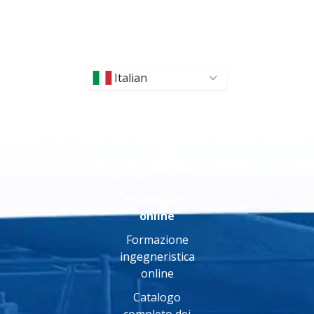
Italian
Formazione
online
Formazione
ingegneristica
online
Catalogo
completo dei