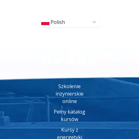
Polish
Szkolenie online
Szkolenie
inżynierskie
online
Pełny katalog
kursów
Kursy z
energetyki