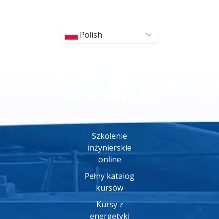
Polish
Szkolenie online
Szkolenie
inżynierskie
online
Pełny katalog
kursów
Kursy z
energetyki