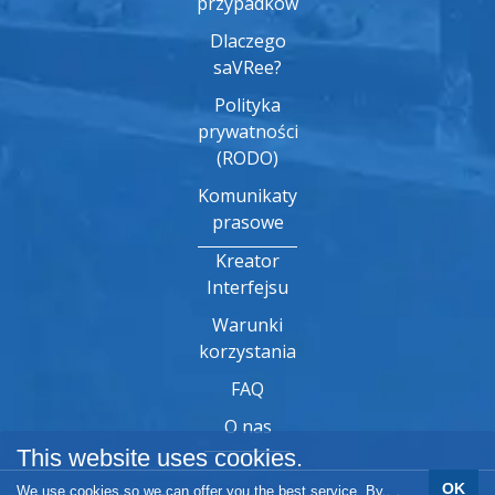
przypadków
Dlaczego
saVRee?
Polityka
prywatności
(RODO)
Komunikaty
prasowe
Kreator
Interfejsu
Warunki
korzystania
FAQ
O nas
This website uses cookies.
OK
We use cookies so we can offer you the best service. By