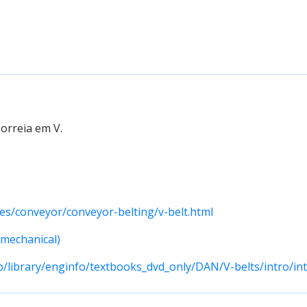
orreia em V.
les/conveyor/conveyor-belting/v-belt.html
(mechanical)
/library/enginfo/textbooks_dvd_only/DAN/V-belts/intro/int