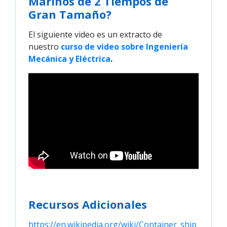
Marinos de 2 Tiempos de
Gran Tamaño?
El siguiente video es un extracto de
nuestro
curso de video sobre Ingeniería 
Mecánica y Eléctrica
.
Recursos Adicionales
https://en.wikipedia.org/wiki/Container_ship