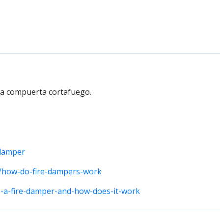
na compuerta cortafuego.
_damper
om/how-do-fire-dampers-work
s-a-fire-damper-and-how-does-it-work