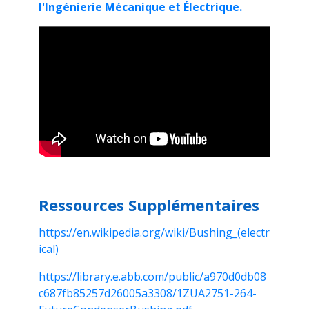
l'Ingénierie Mécanique et Électrique.
Ressources Supplémentaires
https://en.wikipedia.org/wiki/Bushing_(electr
ical)
https://library.e.abb.com/public/a970d0db08
c687fb85257d26005a3308/1ZUA2751-264-