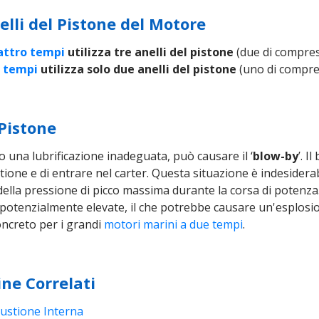
elli del Pistone del Motore
attro tempi
utilizza tre anelli del pistone
(due di compres
e tempi
utilizza solo due anelli del pistone
(uno di compres
 Pistone
 o una lubrificazione inadeguata, può causare il ‘
blow-by
’. I
ione e di entrare nel carter. Questa situazione è indesiderabi
lla pressione di picco massima durante la corsa di potenza. 
potenzialmente elevate, il che potrebbe causare un'esplosion
oncreto per i grandi
motori marini a due tempi
.
ine Correlati
ustione Interna