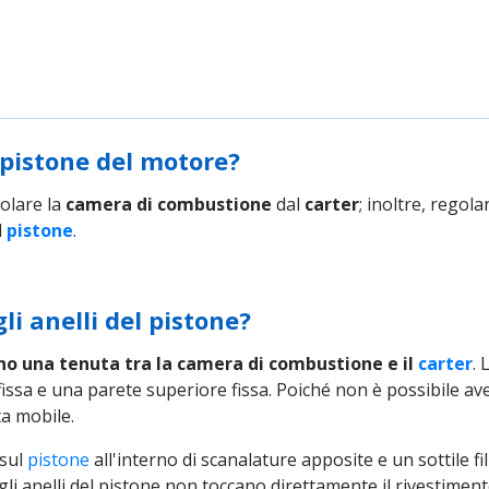
l pistone del motore?
olare la
camera di combustione
dal
carter
; inoltre, regol
l
pistone
.
li anelli del pistone?
ono una tenuta tra la camera di combustione e il
carter
.
fissa e una parete superiore fissa. Poiché non è possibile ave
ta mobile.
 sul
pistone
all'interno di scanalature apposite e un sottile fil
 (gli anelli del pistone non toccano direttamente il rivestimento)