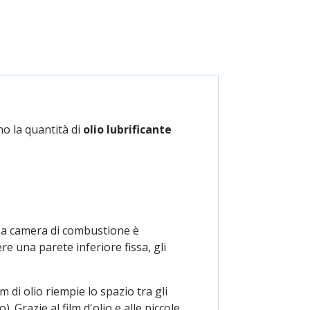
ano la quantità di
olio lubrificante
 La camera di combustione è
re una parete inferiore fissa, gli
m di olio riempie lo spazio tra gli
. Grazie al film d'olio e alle piccole