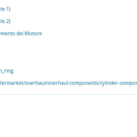
te 1)
te 2)
pimento del Motore
n_ring
ftermarket/overhaul/overhaul-components/cylinder-compon