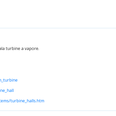
ala turbine a vapore.
m_turbine
ine_hall
tems/turbine_halls.htm