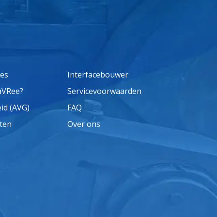
ses
Interfacebouwer
aVRee?
Servicevoorwaarden
eid (AVG)
FAQ
ten
Over ons