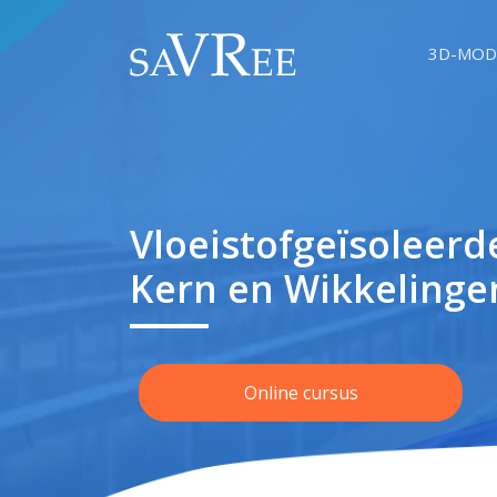
3D-MOD
Vloeistofgeïsoleer
Kern en Wikkelinge
Online cursus