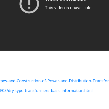
Types-and-Construction-of-Power-and-Distribution-Transfo
4/03/dry-type-transformers-basic-information.html