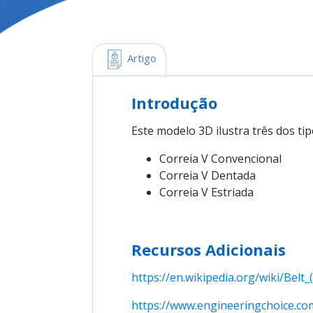
 Artigo
Introdução
Este modelo 3D ilustra três dos ti
Correia V Convencional
Correia V Dentada
Correia V Estriada
Recursos Adicionais
https://en.wikipedia.org/wiki/Belt_
https://www.engineeringchoice.com