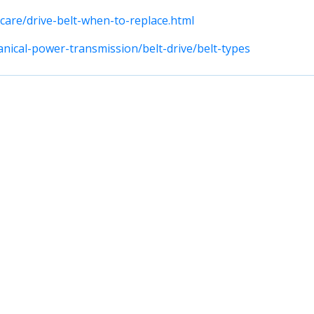
care/drive-belt-when-to-replace.html
nical-power-transmission/belt-drive/belt-types