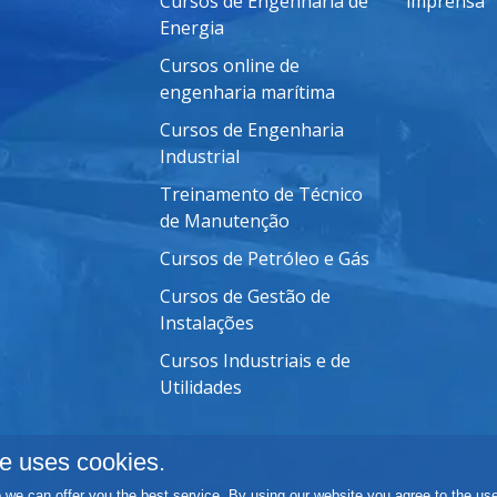
Cursos de Engenharia de
imprensa
Energia
Cursos online de
engenharia marítima
Cursos de Engenharia
Industrial
Treinamento de Técnico
de Manutenção
Cursos de Petróleo e Gás
Cursos de Gestão de
Instalações
Cursos Industriais e de
Utilidades
e uses cookies.
we can offer you the best service. By using our website you agree to the use