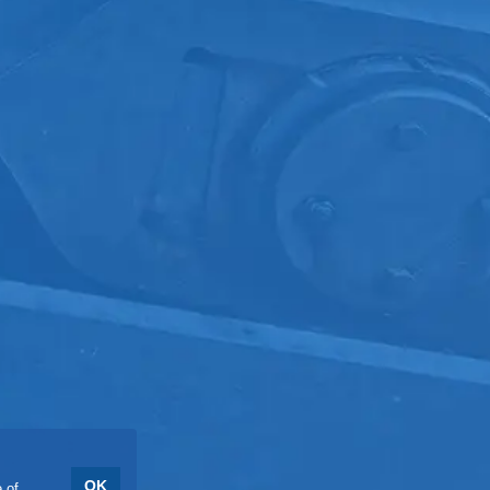
OK
 of