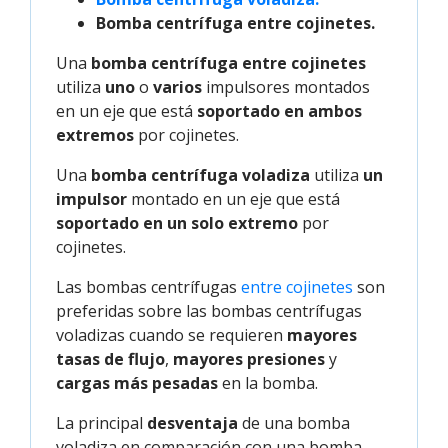
Bomba centrífuga entre cojinetes.
Una
bomba centrífuga entre cojinetes
utiliza
uno
o
varios
impulsores montados
en un eje que está
soportado en ambos
extremos
por cojinetes.
Una
bomba centrífuga voladiza
utiliza
un
impulsor
montado en un eje que está
soportado en un solo extremo
por
cojinetes.
Las bombas centrífugas
entre cojinetes
son
preferidas sobre las bombas centrífugas
voladizas cuando se requieren
mayores
tasas de flujo
,
mayores presiones
y
cargas más pesadas
en la bomba.
La principal
desventaja
de una bomba
voladiza en comparación con una bomba